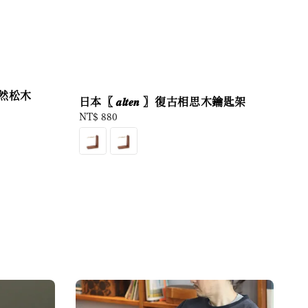
 〗天然松木
日本〖 𝒂𝒍𝒕𝒆𝒏 〗復古相思木鑰匙架
Regular
NT$ 880
price