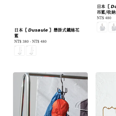
日本〖 𝘿
吊籃/收
Regular
NT$ 480
price
日本〖 𝘿𝙪𝙨𝙖𝙪𝙡𝙚 〗懸掛式鐵絲花
籃
Regular
NT$ 380
-
NT$ 480
price