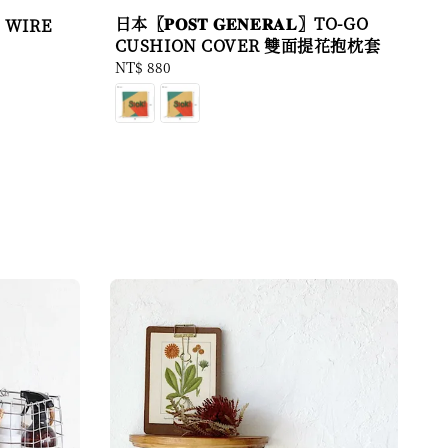
日本〖𝐏𝐎𝐒𝐓 𝐆𝐄𝐍𝐄𝐑𝐀𝐋〗TO-GO
 〗WIRE
CUSHION COVER 雙面提花抱枕套
Regular
NT$ 880
price