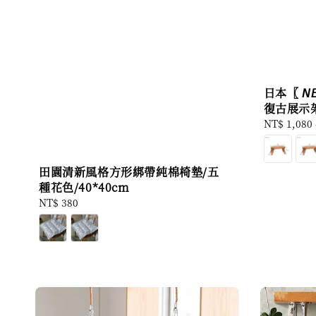
日本〖 𝘕𝘌
復古展示
Regular
NT$ 1,080
price
田園清新風格方形綁帶純棉椅墊/五
種花色/40*40cm
Regular
NT$ 380
price