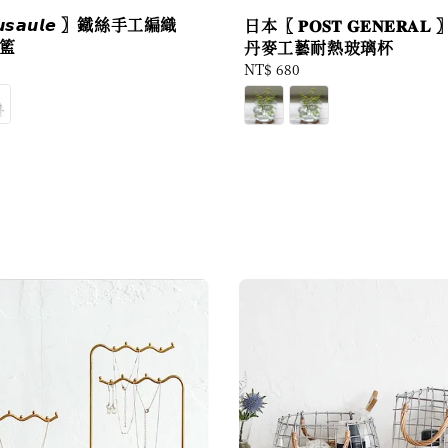
𝙨𝙖𝙪𝙡𝙚 〗鐵絲手工編織
日本〖 𝐏𝐎𝐒𝐓 𝐆𝐄𝐍𝐄𝐑𝐀
納籃
丹麥工藝耐熱玻璃杯
Regular
NT$ 680
price