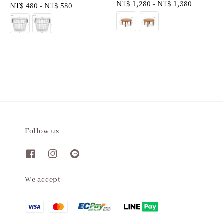
Regular
NT$ 1,280
-
NT$ 1,380
Regular
NT$ 480
-
NT$ 580
price
price
Follow us
We accept