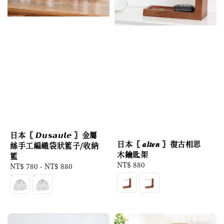
日本〖 𝘿𝙪𝙨𝙖𝙪𝙡𝙚 〗金屬
日本〖 𝒂𝒍𝒕𝒆𝒏 〗復古相思
絲手工編織袋狀籃子/收納
木鑰匙架
籃
Regular
NT$ 880
Regular
NT$ 780
-
NT$ 880
price
price