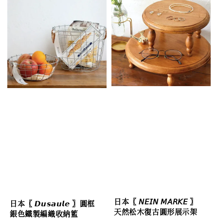
日本〖 𝘕𝘌𝘐𝘕 𝘔𝘈𝘙𝘒𝘌 〗
日本〖 𝘿𝙪𝙨𝙖𝙪𝙡𝙚 〗圓框
天然松木復古圓形展示架
銀色鐵製編織收納籃