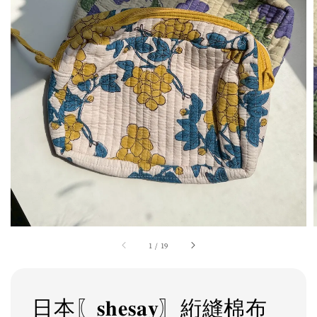
1
/
19
日本〖𝐬𝐡𝐞𝐬𝐚𝐲〗絎縫棉布