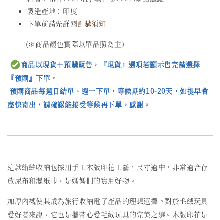
製造產地：印度
下單前請先詳閱
訂購須知
(＊商品顏色實際以單品照為主）
商品以現貨＋預購販售，『現貨』選項若顯示售完請選擇
『預購』下單。
預購商品每週日結單、週一下單，等候期約10-20天，如提早會
盡快寄出，請確認能接受等候再下單，感謝。
這款絎縫收納包採用手工木版印花工藝，尺寸適中，非常適合存
放尿布和濕紙巾，是媽媽們的實用好物。
加厚內襯使其成為旅行收納電子產品的理想選擇。對於毛絨玩具
愛好者來說，它也是攜带心愛毛絨玩具的完美之選。木版印花是