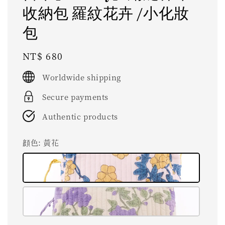
收納包 羅紋花卉 /小化妝
包
Regular
NT$ 680
price
Worldwide shipping
Secure payments
Authentic products
顔色
: 黃花