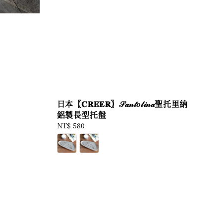
日本〖𝐂𝐑𝐄𝐄𝐑〗𝒮𝒶𝓃𝓉𝑜𝓁𝒾𝓃𝒶聖托里納
鋁製長型托盤
Regular
NT$ 580
price