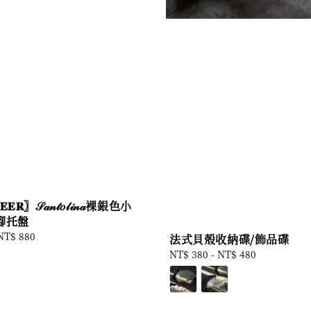
𝐑〗𝒮𝒶𝓃𝓉𝑜𝓁𝒾𝓃𝒶裸銀色小
腳托盤
NT$ 880
法式貝殼收納碟/飾品碟
Regular
NT$ 380
-
NT$ 480
price