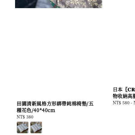
日本〖𝐂𝐑𝐄
物收納高
Regular
NT$ 580
-
田園清新風格方形綁帶純棉椅墊/五
price
種花色/40*40cm
Regular
NT$ 380
price