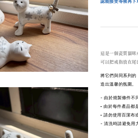
認能接受等候再下
這是一個瓷質貓咪
可以把戒指放在尾
將它們與同系列的 
造出溫馨的氛圍。
- 由於燒製條件
-
由於每件產品都
-
請勿使用百潔布
- 清
洗時請避免用