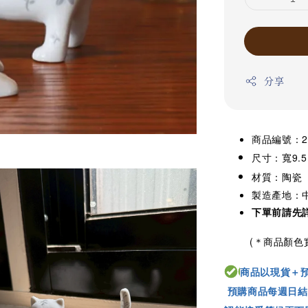
分享
商品編號：26
尺寸：寬9.5 x
材質：陶瓷
製造產地：
下單前請先
(＊商品顏色實
商品以現貨＋
預購商品每週日結