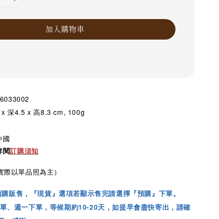
加入購物車
033002
 深4.5 x 高8.3 cm, 100g
中國
詳閱
訂購須知
際以單品照為主）
預購販售，『現貨』選項若顯示售完請選擇『預購』下單。
單、週一下單，等候期約10-20天，如提早會盡快寄出，請確