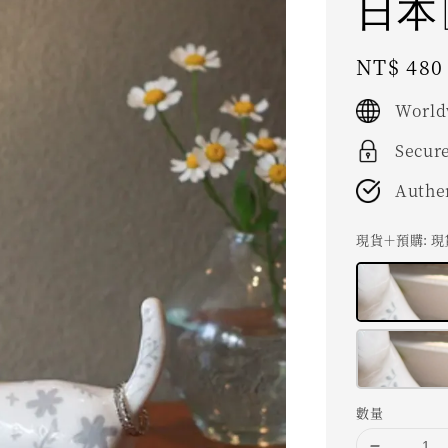
日本〖
Regular
NT$ 480
price
World
Secur
Authe
現貨＋預購
: 
數量