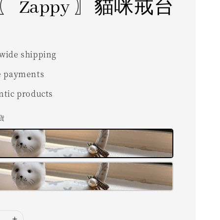
 Zappy 〗貓咪戒台
wide shipping
e payments
ntic products
現貨