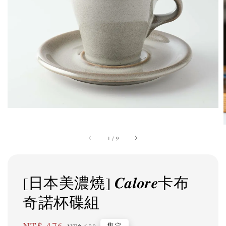
1
/
9
[日本美濃燒] 𝑪𝒂𝒍𝒐𝒓𝒆卡布
奇諾杯碟組
Sale
NT$ 476
Regular
售完