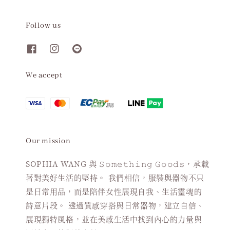
Follow us
We accept
Our mission
SOPHIA WANG 與 𝚂𝚘𝚖𝚎𝚝𝚑𝚒𝚗𝚐 𝙶𝚘𝚘𝚍𝚜，承載
著對美好生活的堅持。 我們相信，服裝與器物不只
是日常用品，而是陪伴女性展現自我、生活靈魂的
詩意片段。 透過質感穿搭與日常器物，建立自信、
展現獨特風格，並在美感生活中找到內心的力量與