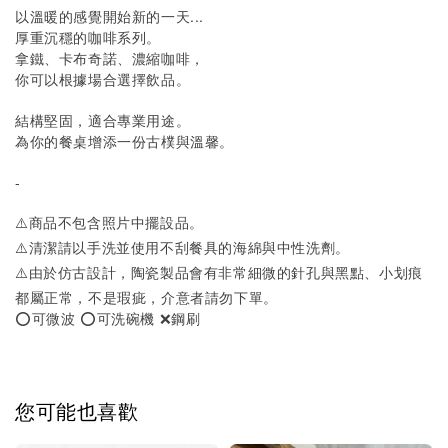
以溫暖的感覺開始新的一天...
厚重沉穩的咖啡系列。
拿鐵、卡布奇諾、濃縮咖啡，
你可以根據場合選擇飲品。
結構堅固，適合專業用途。
為你的餐桌增添一份古樸與溫馨。
-
⚠️商品不包含照片中擺設品。
⚠️清潔請以手洗並使用不刮餐具的海綿與中性洗劑。
⚠️由於仿古設計，陶瓷製品會有非常細微的針孔與黑點、小划痕
都屬正常，不是瑕疵，介意者請勿下單。
⭕️
可微波
⭕️
可洗碗機
❌
鋼刷
您可能也喜歡