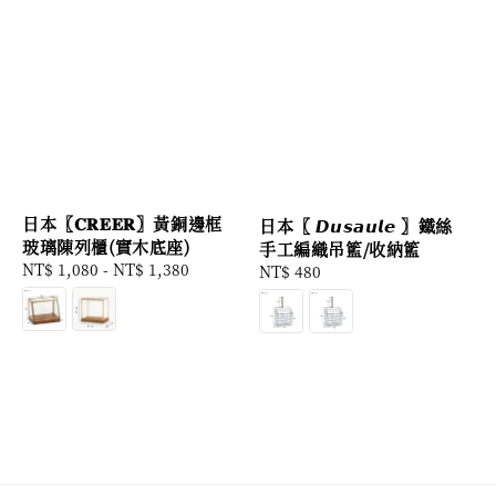
日本〖𝐂𝐑𝐄𝐄𝐑〗黃銅邊框
日本〖 𝘿𝙪𝙨𝙖𝙪𝙡𝙚 〗鐵絲
玻璃陳列櫃(實木底座)
手工編織吊籃/收納籃
Regular
NT$ 1,080
-
NT$ 1,380
Regular
NT$ 480
price
price