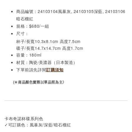
商品編號：24103104風暴灰, 24103105深藍, 24103106
暗石榴紅
規格
：$680/
一組
尺寸：
杯子/長寬10.3x8.1cm 高度7.5cm
/
14.7x14.7cm
1.7cm
碟子
長寬
高度
容量：180ml
材質：陶瓷
美濃器
（日本製造）
/
下單前請先詳閱
訂購須知
(＊商品顏色實際以單品照為主）
卡布奇諾杯碟系列色
✓可訂購色：風暴灰/深藍/暗石榴紅