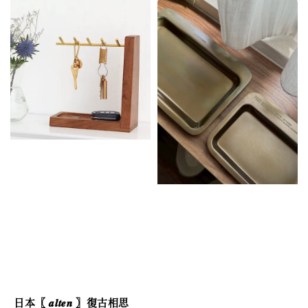
日本〖 𝒂𝒍𝒕𝒆𝒏 〗復古相思