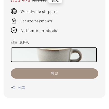
NT$ 680
price
price
Worldwide shipping
Secure payments
Authentic products
顏色
: 風暴灰
售完
分享