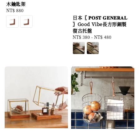
木鑰匙架
Regular
NT$ 880
price
日本〖 𝐏𝐎𝐒𝐓 𝐆𝐄𝐍𝐄𝐑𝐀𝐋
〗Good Vibe長方形銅製
復古托盤
Regular
NT$ 380
-
NT$ 480
price