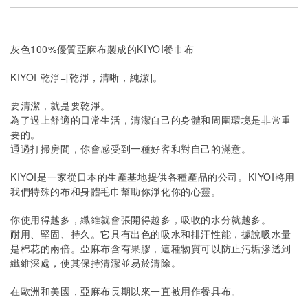
灰色100%優質亞麻布製成的KIYOI餐巾布
KIYOI 乾淨=[乾淨，清晰，純潔]。
要清潔，就是要乾淨。
為了過上舒適的日常生活，清潔自己的身體和周圍環境是非常重
要的。
通過打掃房間，你會感受到一種好客和對自己的滿意。
KIYOI是一家從日本的生產基地提供各種產品的公司。KIYOI將用
我們特殊的布和身體毛巾幫助你淨化你的心靈。
你使用得越多，纖維就會張開得越多，吸收的水分就越多。
耐用、堅固、持久。它具有出色的吸水和排汗性能，據說吸水量
是棉花的兩倍。亞麻布含有果膠，這種物質可以防止污垢滲透到
纖維深處，使其保持清潔並易於清除。
在歐洲和美國，亞麻布長期以來一直被用作餐具布。