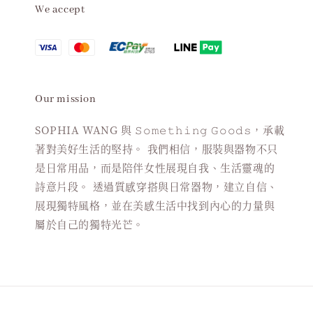
We accept
Our mission
SOPHIA WANG 與 𝚂𝚘𝚖𝚎𝚝𝚑𝚒𝚗𝚐 𝙶𝚘𝚘𝚍𝚜，承載
著對美好生活的堅持。 我們相信，服裝與器物不只
是日常用品，而是陪伴女性展現自我、生活靈魂的
詩意片段。 透過質感穿搭與日常器物，建立自信、
展現獨特風格，並在美感生活中找到內心的力量與
屬於自己的獨特光芒。