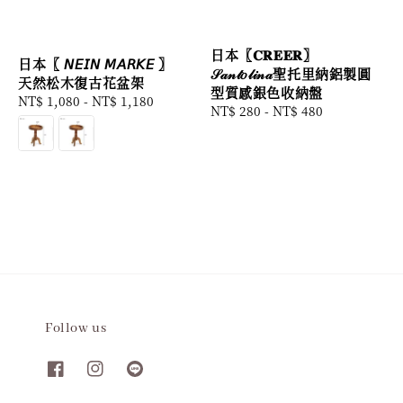
日本〖𝐂𝐑𝐄𝐄𝐑〗
日本〖 𝘕𝘌𝘐𝘕 𝘔𝘈𝘙𝘒𝘌 〗
𝒮𝒶𝓃𝓉𝑜𝓁𝒾𝓃𝒶聖托里納鋁製圓
天然松木復古花盆架
型質感銀色收納盤
Regular
NT$ 1,080
-
NT$ 1,180
Regular
NT$ 280
-
NT$ 480
price
price
Follow us