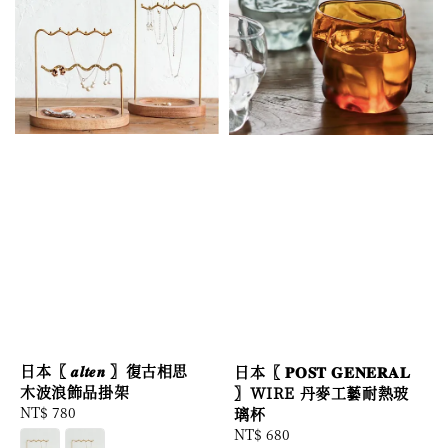
日本〖 𝒂𝒍𝒕𝒆𝒏 〗復古相思
日本〖 𝐏𝐎𝐒𝐓 𝐆𝐄𝐍𝐄𝐑𝐀𝐋
木波浪飾品掛架
〗WIRE 丹麥工藝耐熱玻
Regular
NT$ 780
璃杯
price
Regular
NT$ 680