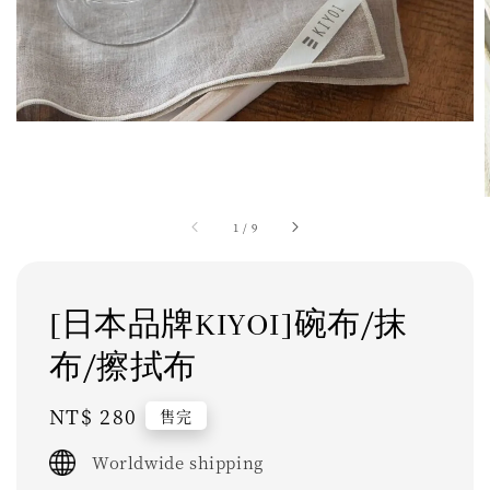
1
/
9
[日本品牌KIYOI]碗布/抹
布/擦拭布
Regular
NT$ 280
售完
price
Worldwide shipping