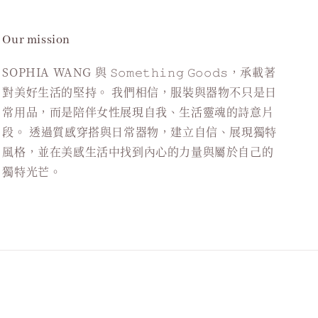
Our mission
SOPHIA WANG 與 𝚂𝚘𝚖𝚎𝚝𝚑𝚒𝚗𝚐 𝙶𝚘𝚘𝚍𝚜，承載著
對美好生活的堅持。 我們相信，服裝與器物不只是日
常用品，而是陪伴女性展現自我、生活靈魂的詩意片
段。 透過質感穿搭與日常器物，建立自信、展現獨特
風格，並在美感生活中找到內心的力量與屬於自己的
獨特光芒。