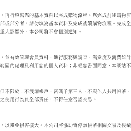
後，再行填寫您的基本資料以完成購物流程。您完成前述購物
全部或部分者，請勿填寫基本資料及完成後續購物流程。完成
有重大影響外，本公司將不會個別通知。
訊，並有效管理會員資料、進行服務與調查、滿意度及消費統
的範圍內處理及利用您的個人資料；非經您書面同意，本網站
含但不限於：不洩漏帳戶、密碼予第三人、不與他人共用帳號
入之使用行為負全部責任，不得任意否認交易。
司，以避免損害擴大。本公司將協助暫停該帳號相關交易及後