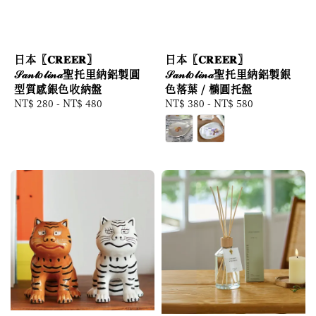
日本〖𝐂𝐑𝐄𝐄𝐑〗
日本〖𝐂𝐑𝐄𝐄𝐑〗
𝒮𝒶𝓃𝓉𝑜𝓁𝒾𝓃𝒶聖托里納鋁製銀
𝒮𝒶𝓃𝓉𝑜𝓁𝒾𝓃𝒶聖托里納鋁製圓
色落葉 / 橢圓托盤
型質感銀色收納盤
Regular
NT$ 380
-
NT$ 580
Regular
NT$ 280
-
NT$ 480
price
price