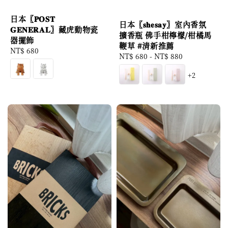
日本〖𝐏𝐎𝐒𝐓
日本〖𝐬𝐡𝐞𝐬𝐚𝐲〗室內香氛
𝐆𝐄𝐍𝐄𝐑𝐀𝐋〗藏虎動物瓷
擴香瓶 佛手柑檸檬/柑橘馬
器擺飾
鞭草 #清新推薦
Regular
NT$ 680
Regular
NT$ 680
-
NT$ 880
price
price
+2