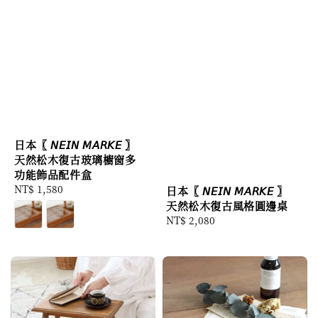
日本〖 𝘕𝘌𝘐𝘕 𝘔𝘈𝘙𝘒𝘌 〗
天然松木復古玻璃櫥窗多
功能飾品配件盒
Regular
NT$ 1,580
日本〖 𝘕𝘌𝘐𝘕 𝘔𝘈𝘙𝘒𝘌 〗
price
天然松木復古風格圓邊桌
Regular
NT$ 2,080
price