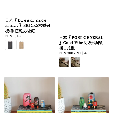
日本〖 𝚋𝚛𝚎𝚊𝚍, 𝚛𝚒𝚌𝚎
𝚊𝚗𝚍... 〗BRICKS木頭砧
板(手把真皮材質)
Regular
NT$ 1,180
日本〖 𝐏𝐎𝐒𝐓 𝐆𝐄𝐍𝐄𝐑𝐀𝐋
price
〗Good Vibe長方形銅製
復古托盤
Regular
NT$ 380
-
NT$ 480
price