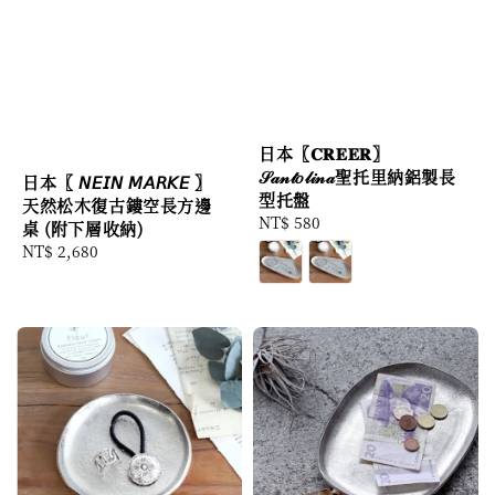
日本〖𝐂𝐑𝐄𝐄𝐑〗
𝒮𝒶𝓃𝓉𝑜𝓁𝒾𝓃𝒶聖托里納鋁製長
日本〖 𝘕𝘌𝘐𝘕 𝘔𝘈𝘙𝘒𝘌 〗
型托盤
天然松木復古鏤空長方邊
Regular
NT$ 580
桌 (附下層收納)
price
Regular
NT$ 2,680
price