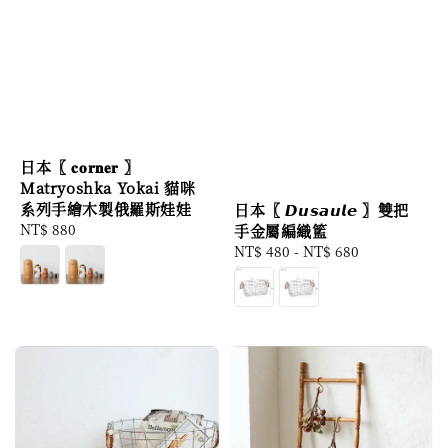
日本〖 𝐜𝐨𝐫𝐧𝐞𝐫 〗
Matryoshka Yokai 貓咪
系列手繪木製俄羅斯娃娃
日本〖 𝘿𝙪𝙨𝙖𝙪𝙡𝙚 〗雙把
Regular
NT$ 880
手金屬編織籃
price
Regular
NT$ 480
-
NT$ 680
price