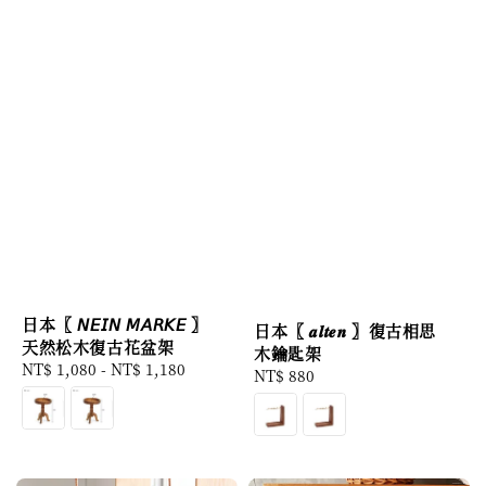
日本〖 𝘕𝘌𝘐𝘕 𝘔𝘈𝘙𝘒𝘌 〗
日本〖 𝒂𝒍𝒕𝒆𝒏 〗復古相思
天然松木復古花盆架
木鑰匙架
Regular
NT$ 1,080
-
NT$ 1,180
Regular
NT$ 880
price
price