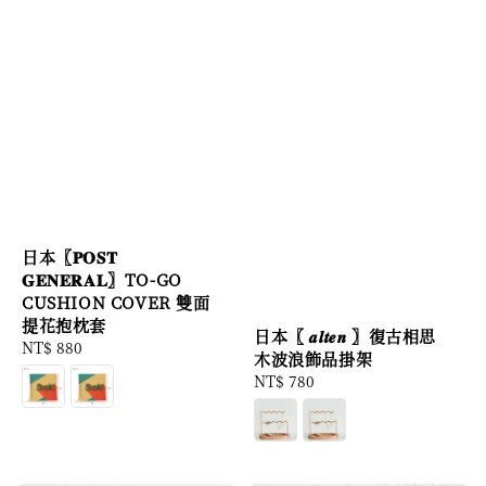
日本〖𝐏𝐎𝐒𝐓
𝐆𝐄𝐍𝐄𝐑𝐀𝐋〗TO-GO
CUSHION COVER 雙面
提花抱枕套
日本〖 𝒂𝒍𝒕𝒆𝒏 〗復古相思
Regular
NT$ 880
木波浪飾品掛架
price
Regular
NT$ 780
price