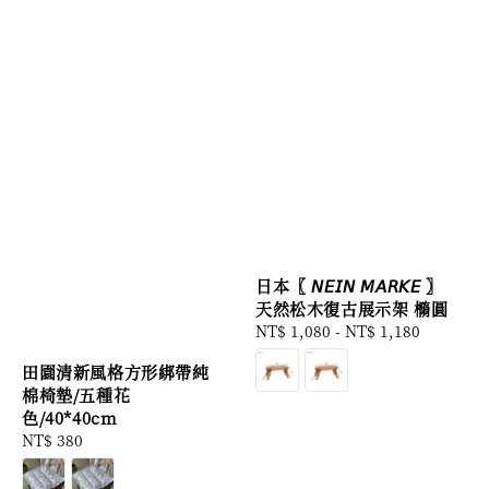
日本〖 𝘕𝘌𝘐𝘕 𝘔𝘈𝘙𝘒𝘌 〗
天然松木復古展示架 橢圓
Regular
NT$ 1,080
-
NT$ 1,180
price
田園清新風格方形綁帶純
棉椅墊/五種花
色/40*40cm
Regular
NT$ 380
price