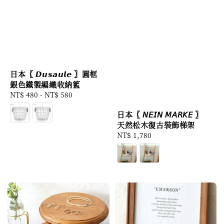
日本〖 𝘿𝙪𝙨𝙖𝙪𝙡𝙚 〗圓框
銀色鐵製編織收納籃
Regular
NT$ 480
-
NT$ 580
price
日本〖 𝘕𝘌𝘐𝘕 𝘔𝘈𝘙𝘒𝘌 〗
天然松木復古裝飾梯架
Regular
NT$ 1,780
price