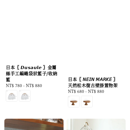
日本〖 𝘿𝙪𝙨𝙖𝙪𝙡𝙚 〗金屬
絲手工編織袋狀籃子/收納
日本〖 𝘕𝘌𝘐𝘕 𝘔𝘈𝘙𝘒𝘌 〗
籃
天然松木復古壁掛置物架
Regular
NT$ 780
-
NT$ 880
Regular
NT$ 680
-
NT$ 880
price
price