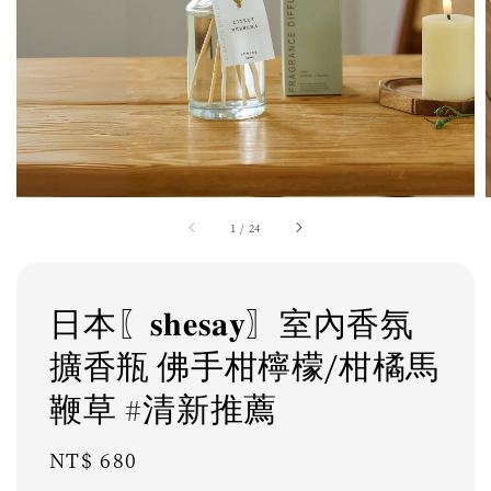
1
/
24
日本〖𝐬𝐡𝐞𝐬𝐚𝐲〗室內香氛
擴香瓶 佛手柑檸檬/柑橘馬
鞭草 #清新推薦
Regular
NT$ 680
price