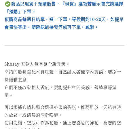
商品以現貨＋預購販售，『現貨』選項若顯示售完請選擇
『預購』下單。
預購商品每週日結單、週一下單，等候期約10-20天，如提早
會盡快寄出，請確認能接受等候再下單，感謝。
Shesay 五款人氣香氛全新升級。
簡約的瓶身搭配木質瓶蓋，自然融入各種室內裝潢，增添一
抹優雅氣息
它們不僅散發怡人香氣，更能提升空間美感，營造寧靜氛
圍。
可以根據心情和場合選擇心儀的香氛，推薦用於一天結束時
的放鬆，或清晨的清新喚醒。
使用完後，空瓶可作為花瓶，插上您喜愛的鮮花，為您的空