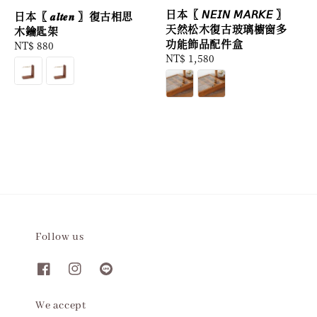
日本〖 𝘕𝘌𝘐𝘕 𝘔𝘈𝘙𝘒𝘌 〗
日本〖 𝒂𝒍𝒕𝒆𝒏 〗復古相思
天然松木復古玻璃櫥窗多
木鑰匙架
功能飾品配件盒
Regular
NT$ 880
Regular
NT$ 1,580
price
price
Follow us
We accept