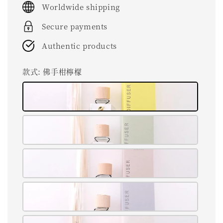
Worldwide shipping
Secure payments
Authentic products
款式
: 佛手柑檸檬