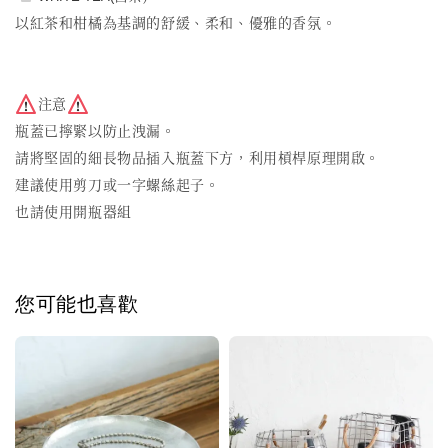
以紅茶和柑橘為基調的舒緩、柔和、優雅的香氛。
注意
瓶蓋已擰緊以防止洩漏。
請將堅固的細長物品插入瓶蓋下方，利用槓桿原理開啟。
建議使用剪刀或一字螺絲起子。
也請使用
開瓶器組
您可能也喜歡