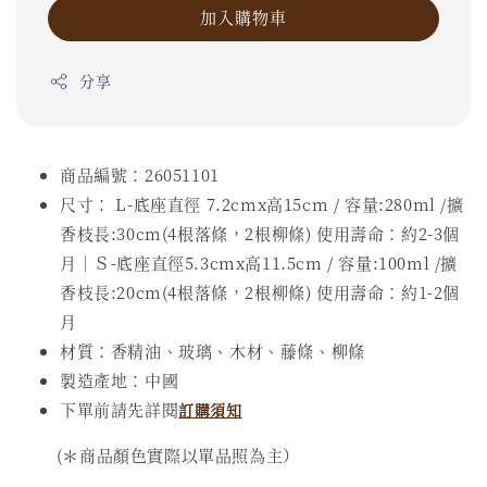
加入購物車
分享
商品編號：26051101
尺寸： L-底座直徑 7.2cmx高15cm / 容量:280ml /擴
香枝長:30cm(4根落條，2根柳條) 使用壽命：約2-3個
月｜Ｓ-底座直徑5.3cmx高11.5cm / 容量:100ml /擴
香枝長:20cm(4根落條，2根柳條) 使用壽命：約1-2個
月
材質：香精油、玻璃、木材、藤條、柳條
製造產地：中國
下單前請先詳閱
訂購須知
(＊商品顏色實際以單品照為主）