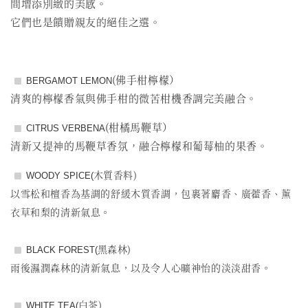
間增添別緻的美感。
它們也是饋贈親友的絕佳之選。
(佛手柑檸檬）
BERGAMOT LEMON
清爽的檸檬香氣與佛手柑的微苦柑機香調完美融合。
(柑橘馬鞭草）
CITRUS VERBENA
清新又提神的馬鞭草香氛，融合檸檬和葡莓柚的果香。
木質香料)
WOODY SPICE(
以雪松和檀香為基調的舒緩木質香調，包裹著麝香、廣藿香、薰
衣草和梨的清新氣息。
黑森林)
BLACK FOREST(
雨後濕潤森林的清新氣息，以及令人心曠神怡的淡淡甜香。
白茶)
WHITE TEA(