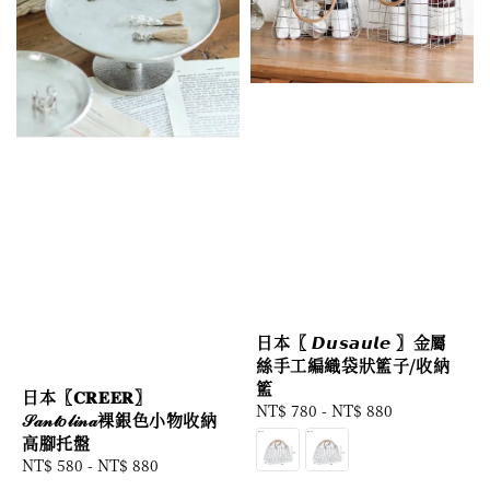
日本〖 𝘿𝙪𝙨𝙖𝙪𝙡𝙚 〗金屬
絲手工編織袋狀籃子/收納
籃
日本〖𝐂𝐑𝐄𝐄𝐑〗
Regular
NT$ 780
-
NT$ 880
𝒮𝒶𝓃𝓉𝑜𝓁𝒾𝓃𝒶裸銀色小物收納
price
高腳托盤
Regular
NT$ 580
-
NT$ 880
price