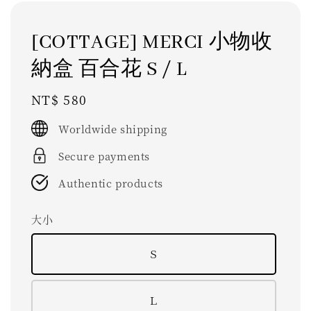
[COTTAGE] MERCI 小物收
納盒 百合花 S / L
Regular
NT$ 580
price
Worldwide shipping
Secure payments
Authentic products
大小
Ｓ
Ｌ