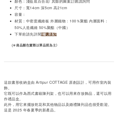
顏色：淺藍底百合花/ 其餘的圖案訂購請詢問
尺寸：寬14cm 深5cm 高21cm
容量：
材質：中密度纖維板 外層鐵物：100％聚酯 內層面料：
50%人造纖維 50%聚酯（中國）
下單前請先詳閱
訂購須知
(＊商品顏色實際以單品照為主）
這款書形收納盒由 Artipur COTTAGE 原創設計，可用作室內裝
飾。
它既可以作為西式書籍陳列架，也可以用來存放飾品，還可以用
作禮品盒。
此外，用它來擺放乾花和其他物品以及婚禮陳列品也很受歡迎。
這是 2025 年春夏季的新產品。