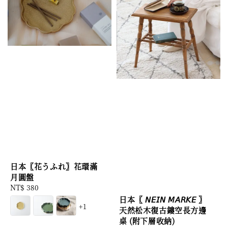
日本〖花うふれ〗花環滿
月圓盤
Regular
NT$ 380
price
日本〖 𝘕𝘌𝘐𝘕 𝘔𝘈𝘙𝘒𝘌 〗
+1
天然松木復古鏤空長方邊
桌 (附下層收納)