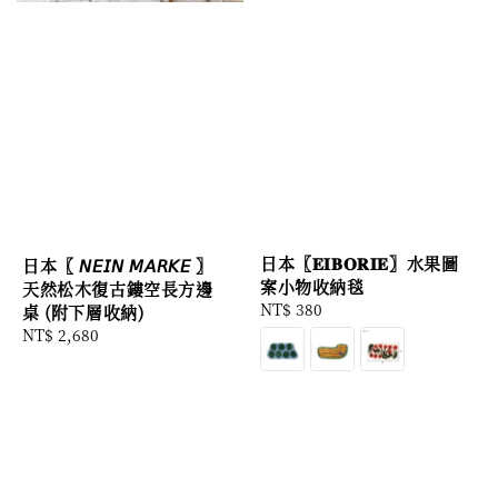
日本〖𝐄𝐈𝐁𝐎𝐑𝐈𝐄〗水果圖
日本〖 𝘕𝘌𝘐𝘕 𝘔𝘈𝘙𝘒𝘌 〗
案小物收納毯
天然松木復古鏤空長方邊
Regular
NT$ 380
桌 (附下層收納)
price
Regular
NT$ 2,680
price