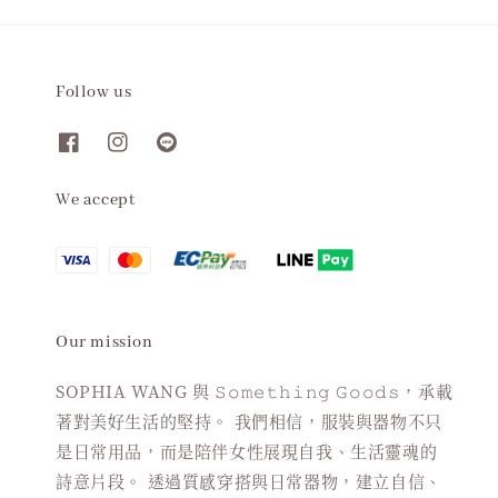
Follow us
We accept
Our mission
SOPHIA WANG 與 𝚂𝚘𝚖𝚎𝚝𝚑𝚒𝚗𝚐 𝙶𝚘𝚘𝚍𝚜，承載
著對美好生活的堅持。 我們相信，服裝與器物不只
是日常用品，而是陪伴女性展現自我、生活靈魂的
詩意片段。 透過質感穿搭與日常器物，建立自信、