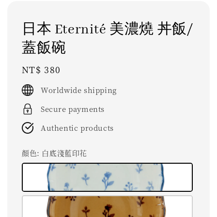
日本 Eternité 美濃燒 丼飯/
蓋飯碗
Regular
NT$ 380
price
Worldwide shipping
Secure payments
Authentic products
顏色
: 白底淺藍印花