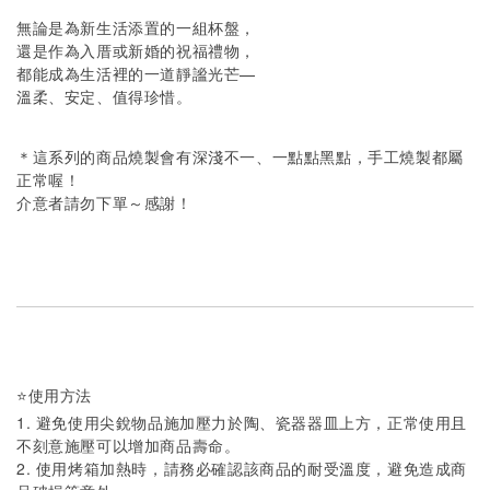
無論是為新生活添置的一組杯盤，
還是作為入厝或新婚的祝福禮物，
都能成為生活裡的一道靜謐光芒—
溫柔、安定、值得珍惜。
＊這系列的商品燒製會有深淺不一、一點點黑點，手工燒製都屬
正常喔！
介意者請勿下單～感謝！
⭐️使用方法
1. 避免使用尖銳物品施加壓力於陶、瓷器器皿上方，正常使用且
不刻意施壓可以增加商品壽命。
2. 使用烤箱加熱時，請務必確認該商品的耐受溫度，避免造成商