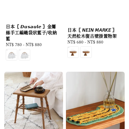
日本〖 𝘿𝙪𝙨𝙖𝙪𝙡𝙚 〗金屬
日本〖 𝘕𝘌𝘐𝘕 𝘔𝘈𝘙𝘒𝘌 〗
絲手工編織袋狀籃子/收納
天然松木復古壁掛置物架
籃
Regular
NT$ 680
-
NT$ 880
Regular
NT$ 780
-
NT$ 880
price
price