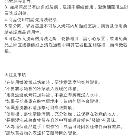
品破損等意外。
3. 如果商品已有缺角或裂痕，建議不繼續使用，避免細菌滋生以
及造成刮傷。
4.商品使用前請先清洗乾淨。
5.部分陶、瓷器器皿不可放入烤箱內加熱或烹調，購買及使用前
請確認商品適用性。
6.可以放入洗碗機清洗之陶、瓷器器皿，請小心放置，並避免商
品之間直接接觸或是清洗過程中與其它器皿互相碰撞，而導致破
損。
-
⚠️注意事項
*在使用微波爐或烤箱時，要注意溫度的突然變化。
*不要將冰箱裡的冷菜放入溫暖的烤箱。
*用微波爐或烤箱加熱後，不要立即將碗浸入水中。
*如果長期暴露在酸性環境中，黃銅的顏色會變深。
*金屬擦洗器和清潔劑可能導致劃痕。
*使用後，盡快清除污漬，充分乾燥，並保存在乾燥的地方。
*長期浸泡或將食物留在容器中可能導致變色*發黴*有異味。
*因為這個產品是手工製作的，成品可能因各種條件而有差異。
*
請欣賞器物的表達和它隨時間的變化。