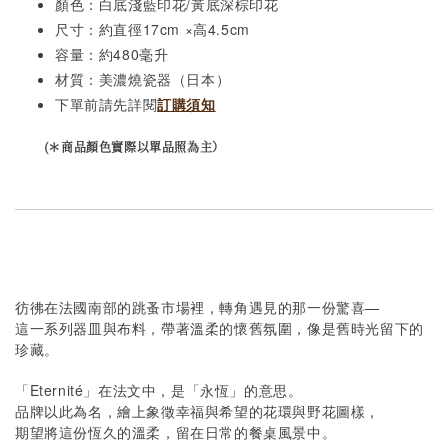
顏色：白底淺藍印花/黃底深棕印花
尺寸：約直徑17cm ×高4.5cm
容量：約480毫升
材質：美濃燒瓷器（日本）
下單前請先詳閱
訂購須知
(＊商品顏色實際以單品照為主）
彷彿在法國南部的跳蚤市場裡，轉角遇見的那一份驚喜—
這一系列器皿與布料，帶著溫柔的懷舊氛圍，像是舊時光留下的
珍藏。
「Eternité」在法文中，是「永恆」的意思。
品牌以此為名，繪上象徵幸福與希望的花環與野花圖樣，
期望將這份恆久的溫柔，留在日常的餐桌風景中。