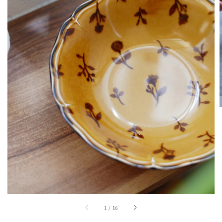
1
/
16