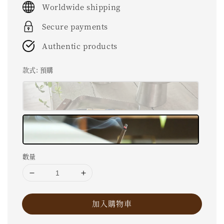
Worldwide shipping
Secure payments
Authentic products
款式
: 預購
數量
加入購物車