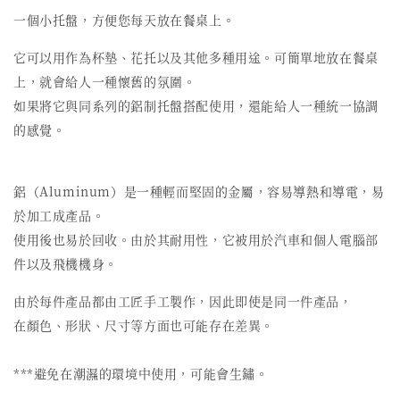
一個小托盤，方便您每天放在餐桌上。
它可以用作為杯墊、花托以及其他多種用途。可簡單地放在餐桌
上，就會給人一種懷舊的氛圍。
如果將它與同系列的鋁制托盤搭配使用，還能給人一種統一協調
的感覺。
鋁（Aluminum）是一種輕而堅固的金屬，容易導熱和導電，易
於加工成產品。
使用後也易於回收。由於其耐用性，它被用於汽車和個人電腦部
件以及飛機機身。
由於每件產品都由工匠手工製作，因此即使是同一件產品，
在顏色、形狀、尺寸等方面也可能存在差異。
***避免在潮濕的環境中使用，可能會生鏽。