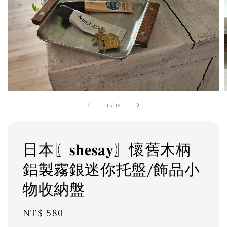
1
/
15
日本〖𝐬𝐡𝐞𝐬𝐚𝐲〗懷舊木柄
鋁製霧銀迷你托盤/飾品小
物收納盤
Regular
NT$ 580
price