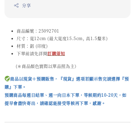
分享
商品編號：25092701
尺寸：寬12cm (最大寬度15.5cm, 高1.5釐米)
材質：鋁 (印度)
下單前請先詳閱
訂購須知
(＊商品顏色實際以單品照為主）
商品以現貨＋預購販售，『現貨』選項若顯示售完請選擇『預
購』下單。
預購商品每週日結單、週一向日本下單，等候期約10-20天，如
提早會盡快寄出，請確認能接受等候再下單，感謝。