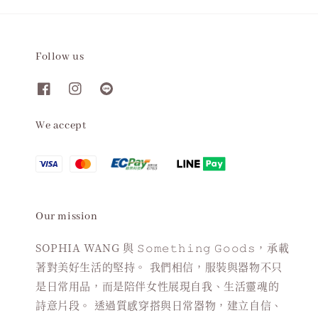
Follow us
We accept
Our mission
SOPHIA WANG 與 𝚂𝚘𝚖𝚎𝚝𝚑𝚒𝚗𝚐 𝙶𝚘𝚘𝚍𝚜，承載
著對美好生活的堅持。 我們相信，服裝與器物不只
是日常用品，而是陪伴女性展現自我、生活靈魂的
詩意片段。 透過質感穿搭與日常器物，建立自信、