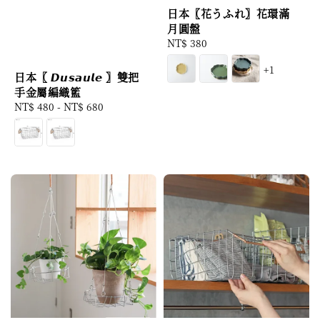
日本〖花うふれ〗花環滿
月圓盤
Regular
NT$ 380
price
+1
日本〖 𝘿𝙪𝙨𝙖𝙪𝙡𝙚 〗雙把
手金屬編織籃
Regular
NT$ 480
-
NT$ 680
price